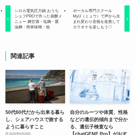
シロカ電気圧力鍋 おうち
ボーカル専門スクール
シェフPROで作った発酵メ
MyU（ミュウ）で声から生
ニュー 麹甘酒・塩麹・醤
まれ変わり音痴を改善して
油麹・簡単味噌・他
カラオケを楽しもう♡
関連記事
50代60代だから出来る暮ら
自分のルーツや体質、性格
し、シェアハウスで旅する
などの遺伝的傾向まで分か
ように暮らすこと
る、遺伝子検査なら
【chatGENE Pro】がおす
2025年6月26日