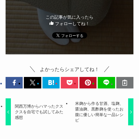
この記事が気に入ったら
フォローしてね！
よかったらシェアしてね！
米麹から作る甘酒、塩麹、
関西万博からハマったクス
醤油麹、黒酢麹を使ったお
クスを自宅でも試してみた
腹に優しい簡単な一品レシ
感想
ピ